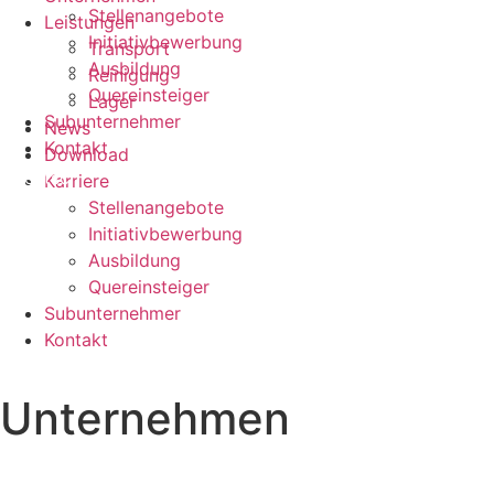
Stellenangebote
Leistungen
Initiativbewerbung
Transport
Ausbildung
Reinigung
Quereinsteiger
Lager
Subunternehmer
News
Kontakt
Download
Deutsch
Karriere
Stellenangebote
Initiativbewerbung
Ausbildung
Quereinsteiger
Subunternehmer
Kontakt
Deutsch
Unternehmen