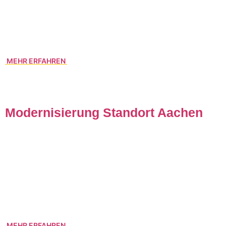
spannende Erfolgs- und Wachstumsgeschichte. Besonders
stolz sind wir darauf, die Begeisterung unserer Familie für
Mobilität, Technik und Nachhaltigkeit nun in der dritten
Generation fortsetzen zu können.
MEHR ERFAHREN
Modernisierung Standort Aachen
Um den Ansprüchen zeitgemäßer Logistik und der
fortscheitenden Digitalisierung in den Arbeitsprozessen
gerecht zu werden haben wir unseren Standort Aachen
umfassend modernisiert inkl. neuester Technologie und
Umweltanforderungen. So sind wir auf die neuen
Herausforderungen gut vorbereitet.
MEHR ERFAHREN