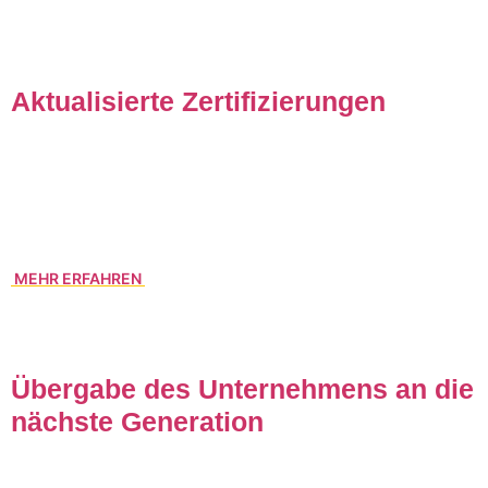
Aktualisierte Zertifizierungen
Unser professionelles Qualitäts-, Umwelt- und
Sicherheitsmanagement wurde erneut aktualisiert. Das gibt
uns ein gutes Gefühl und vor allem unseren Kunden
Sicherheit.
MEHR ERFAHREN
Übergabe des Unternehmens an die
nächste Generation