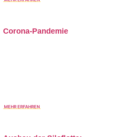
Corona-Pandemie
In Tagen wie diesen wünscht man sich einen verlässlichen
Partner an seiner Seite. Unser Team ist weiterhin jederzeit
für Sie da. Haben Sie Fragen rund um die
grenzüberschreitende Logistik? Rufen Sie uns an, wir tun
weiterhin unser Bestes und bieten den gewohnten Service
… versprochen! So steuern wir gemeinsam durch die
herausfordernde Situation.
MEHR ERFAHREN