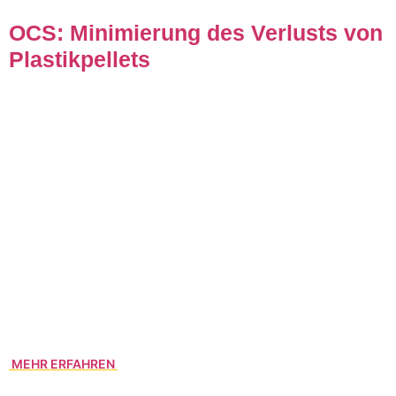
OCS: Minimierung des Verlusts von
Plastikpellets
Kunststoffgranulate finden sich weltweit an Stränden und
stellen ein ernstzunehmendes Problem dar. Das Programm
Operation Clean Sweep (OCS) der Kunststofferzeuger in
Europa (Plastics Europe) hat sich daher zum Ziel gesetzt,
dass keine Plastikpartikel während der gesamten
Wertschöpfungskette in die Umwelt gelangen. Hamco
(Europaverkehre Hammer + Co.) hat das OCS-Programm
unterzeichnet und sich verpflichtet, Verluste von
Plastikgranulaten in die Umwelt zu vermeiden. Mit Erfolg: In
den letzten Jahren kam es bis heute zu keinen signifikanten
Verlusten innerhalb und außerhalb des Unternehmens.
MEHR ERFAHREN