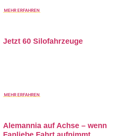
%) aus 125 Ländern.
MEHR ERFAHREN
Jetzt 60 Silofahrzeuge
Unser Angebot im Bereich „Silofahrzeuge“ entwickelt sich
weiter sehr positiv. Auf Grund der gestiegenen Nachfrage
haben wir unseren Silofuhrpark seit Herbst 2018 um weitere
10 Fahrzeuge auf jetzt 60 Silofahrzeuge erweitert.
MEHR ERFAHREN
Alemannia auf Achse – wenn
Fanliebe Fahrt aufnimmt