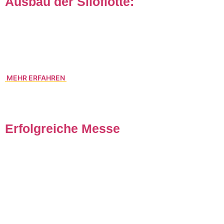
Ausbau der Siloflotte:
Der permanenten Nachfrage nach „Silofahrzeugen“ tragen
wir Rechnung und erweitern unsere Silo-Flotte auf derzeit
80 Silofahrzeuge.
MEHR ERFAHREN
Erfolgreiche Messe
Auch in diesem Jahr war die
transport logistic 2019
wieder
ein voller Erfolg. Für uns als Aussteller mit unerwartet
großem Interesse an unserem Leistungsportfolio und für die
Messe mit beeindruckenden Rekordzahlen: 2.374 Aussteller
(+10 %) aus 63 Ländern und rund 64.000 Fachbesucher (+5