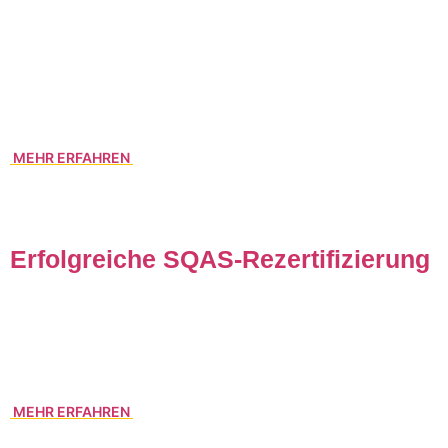
transportieren.
So gelingt der Generationenwechsel bei Hammer & Co.
nicht nur im Stillen – sondern sichtbar, sympathisch und mit
viel Herz. Denn Logistik kann mehr als transportieren.
Manchmal erzählt sie auch eine Geschichte.
MEHR ERFAHREN
Erfolgreiche SQAS-Rezertifizierung
Gerade haben wir die Rezertifizeirung SQAS erfolgreich
bestätigt bekommen. Das macht uns zufrieden und ist für
unsere Kunden ein weiterer Sicherheitsaspekt.
MEHR ERFAHREN