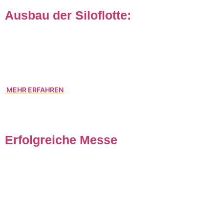
Ausbau der Siloflotte:
Der permanenten Nachfrage nach „Silofahrzeugen“ tragen
wir Rechnung und erweitern unsere Silo-Flotte auf derzeit
80 Silofahrzeuge.
MEHR ERFAHREN
Erfolgreiche Messe
Auch in diesem Jahr war die
transport logistic 2019
wieder
ein voller Erfolg. Für uns als Aussteller mit unerwartet
großem Interesse an unserem Leistungsportfolio und für die
Messe mit beeindruckenden Rekordzahlen: 2.374 Aussteller