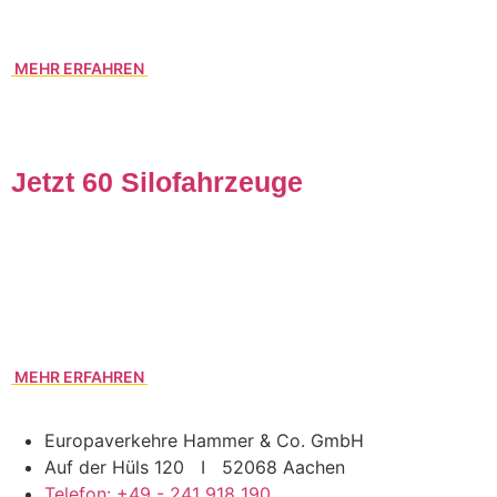
(+10 %) aus 63 Ländern und rund 64.000 Fachbesucher (+5
%) aus 125 Ländern.
MEHR ERFAHREN
Jetzt 60 Silofahrzeuge
Unser Angebot im Bereich „Silofahrzeuge“ entwickelt sich
weiter sehr positiv. Auf Grund der gestiegenen Nachfrage
haben wir unseren Silofuhrpark seit Herbst 2018 um weitere
10 Fahrzeuge auf jetzt 60 Silofahrzeuge erweitert.
MEHR ERFAHREN
Europaverkehre Hammer & Co. GmbH
Auf der Hüls 120 I 52068 Aachen
Telefon: +49 - 241 918 190