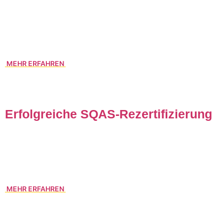
So gelingt der Generationenwechsel bei Hammer & Co.
nicht nur im Stillen – sondern sichtbar, sympathisch und mit
viel Herz. Denn Logistik kann mehr als transportieren.
Manchmal erzählt sie auch eine Geschichte.
MEHR ERFAHREN
Erfolgreiche SQAS-Rezertifizierung
Gerade haben wir die Rezertifizeirung SQAS erfolgreich
bestätigt bekommen. Das macht uns zufrieden und ist für
unsere Kunden ein weiterer Sicherheitsaspekt.
MEHR ERFAHREN