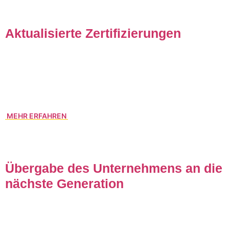
Aktualisierte Zertifizierungen
Unser professionelles Qualitäts-, Umwelt- und
Sicherheitsmanagement wurde erneut aktualisiert. Das gibt
uns ein gutes Gefühl und vor allem unseren Kunden
Sicherheit.
MEHR ERFAHREN
Übergabe des Unternehmens an die
nächste Generation
Gegründet im Jahr 1989 als Europaverkehre Hammer & Co.
GmbH in Aachen gegründet, schreiben wir bis heute eine