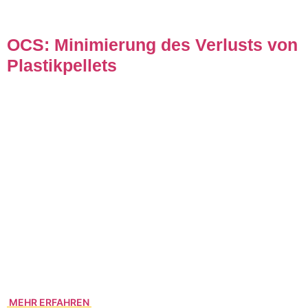
OCS: Minimierung des Verlusts von
Plastikpellets
Kunststoffgranulate finden sich weltweit an Stränden und
stellen ein ernstzunehmendes Problem dar. Das Programm
Operation Clean Sweep (OCS) der Kunststofferzeuger in
Europa (Plastics Europe) hat sich daher zum Ziel gesetzt,
dass keine Plastikpartikel während der gesamten
Wertschöpfungskette in die Umwelt gelangen. Hamco
(Europaverkehre Hammer + Co.) hat das OCS-Programm
unterzeichnet und sich verpflichtet, Verluste von
Plastikgranulaten in die Umwelt zu vermeiden. Mit Erfolg: In
den letzten Jahren kam es bis heute zu keinen signifikanten
Verlusten innerhalb und außerhalb des Unternehmens.
MEHR ERFAHREN