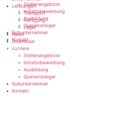
Stellenangebote
Leistungen
Initiativbewerbung
Transport
Ausbildung
Reinigung
Quereinsteiger
Lager
Subunternehmer
News
Kontakt
Download
Deutsch
Karriere
Stellenangebote
Initiativbewerbung
Ausbildung
Quereinsteiger
Subunternehmer
Kontakt
Deutsch