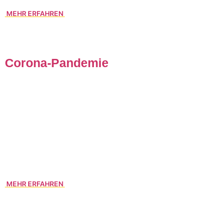
MEHR ERFAHREN
Corona-Pandemie
In Tagen wie diesen wünscht man sich einen verlässlichen
Partner an seiner Seite. Unser Team ist weiterhin jederzeit
für Sie da. Haben Sie Fragen rund um die
grenzüberschreitende Logistik? Rufen Sie uns an, wir tun
weiterhin unser Bestes und bieten den gewohnten Service
… versprochen! So steuern wir gemeinsam durch die
herausfordernde Situation.
MEHR ERFAHREN